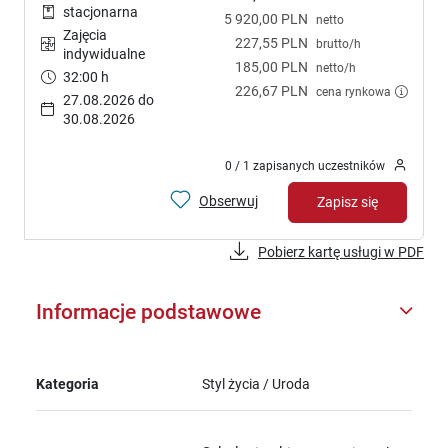
stacjonarna
5 920,00 PLN
netto
Zajęcia
227,55 PLN
brutto/h
indywidualne
185,00 PLN
netto/h
32:00 h
226,67 PLN
cena rynkowa
27.08.2026 do
30.08.2026
0 / 1 zapisanych uczestników
Obserwuj
Zapisz się
Pobierz kartę usługi w PDF
Informacje podstawowe
Kategoria
Styl życia / Uroda