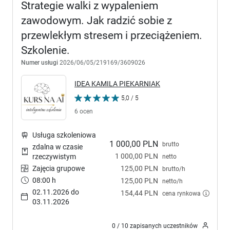
Strategie walki z wypaleniem
zawodowym. Jak radzić sobie z
przewlekłym stresem i przeciążeniem.
Szkolenie.
Numer usługi
2026/06/05/219169/3609026
IDEA KAMILA PIEKARNIAK
5,0 / 5
6 ocen
Usługa szkoleniowa
1 000,00 PLN
brutto
zdalna w czasie
1 000,00 PLN
rzeczywistym
netto
Zajęcia grupowe
125,00 PLN
brutto/h
08:00 h
125,00 PLN
netto/h
02.11.2026 do
154,44 PLN
cena rynkowa
03.11.2026
0 / 10 zapisanych uczestników