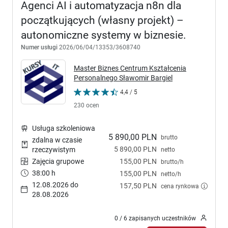
Agenci AI i automatyzacja n8n dla
początkujących (własny projekt) –
autonomiczne systemy w biznesie.
Numer usługi
2026/06/04/13353/3608740
Master Biznes Centrum Kształcenia
Personalnego Sławomir Bargiel
4,4 / 5
230 ocen
Usługa szkoleniowa
5 890,00 PLN
brutto
zdalna w czasie
5 890,00 PLN
rzeczywistym
netto
Zajęcia grupowe
155,00 PLN
brutto/h
38:00 h
155,00 PLN
netto/h
12.08.2026 do
157,50 PLN
cena rynkowa
28.08.2026
0 / 6 zapisanych uczestników