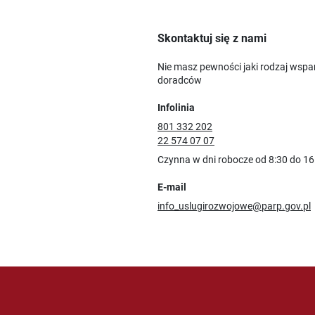
Skontaktuj się z nami
Nie masz pewności jaki rodzaj wspa
doradców
Infolinia
801 332 202
22 574 07 07
Czynna w dni robocze od 8:30 do 16
E-mail
info_uslugirozwojowe@parp.gov.pl