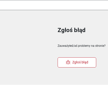
Zgłoś błąd
ie
m oknie
nowym oknie
Zauważyłeś/aś problemy na stronie?
Zgłoś błąd