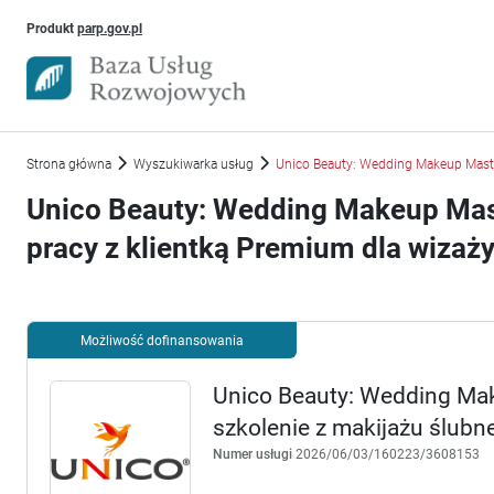
Uwaga, link otworzy się w nowym oknie
Produkt
parp.gov.pl
Strona główna
Wyszukiwarka usług
Unico Beauty: Wedding Makeup Master
Unico Beauty: Wedding Makeup Mast
pracy z klientką Premium dla wizaż
Możliwość dofinansowania
Unico Beauty: Wedding Mak
szkolenie z makijażu ślubn
Numer usługi
2026/06/03/160223/3608153