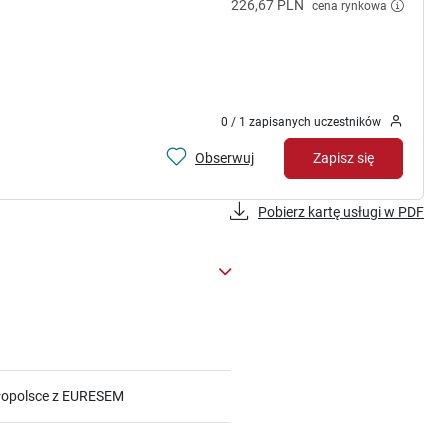
226,67 PLN
cena rynkowa
0 / 1 zapisanych uczestników
Obserwuj
Zapisz się
Pobierz kartę usługi w PDF
Małopolsce z EURESEM