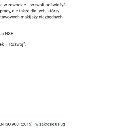
ują w zawodzie - pozwoli odświeżyć
racy, ale także dla tych, którzy
stawowych makijaży niezbędnych
lub NSE.
ek – Rozwój”.
N ISO 9001:2015) - w zakresie usług