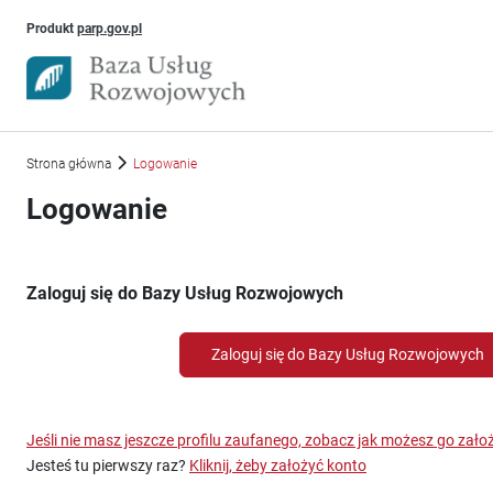
Uwaga, link otworzy się w nowym oknie
Produkt
parp.gov.pl
Strona główna
Logowanie
Logowanie
Zaloguj się do Bazy Usług Rozwojowych
Zaloguj się do Bazy Usług Rozwojowych
Jeśli nie masz jeszcze profilu zaufanego, zobacz jak możesz go zało
Jesteś tu pierwszy raz?
Kliknij, żeby założyć konto