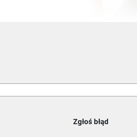
Zgłoś błąd
ie
m oknie
nowym oknie