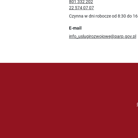
801 332 202
22 574 07 07
Czynna w dni robocze od 8:30 do 16
E-mail
info_uslugirozwojowe@parp.gov.pl