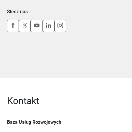
Śledź nas
Uwaga, link otworzy się w nowym oknie
Uwaga, link otworzy się w nowym oknie
Uwaga, link otworzy się w nowym okn
Uwaga, link otworzy się w nowy
Uwaga, link otworzy się w 
Kontakt
Baza Usług Rozwojowych