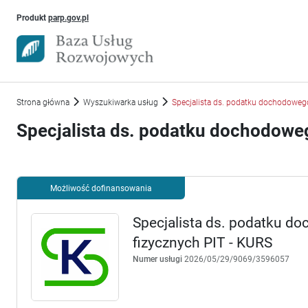
Uwaga, link otworzy się w nowym oknie
Produkt
parp.gov.pl
Strona główna
Wyszukiwarka usług
Specjalista ds. podatku dochodoweg
Specjalista ds. podatku dochodoweg
Możliwość dofinansowania
Specjalista ds. podatku d
fizycznych PIT - KURS
Numer usługi
2026/05/29/9069/3596057