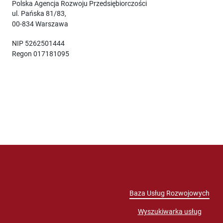
Polska Agencja Rozwoju Przedsiębiorczości
ul. Pańska 81/83,
00-834 Warszawa
NIP 5262501444
Regon 017181095
Baza Usług Rozwojowych
Wyszukiwarka usług