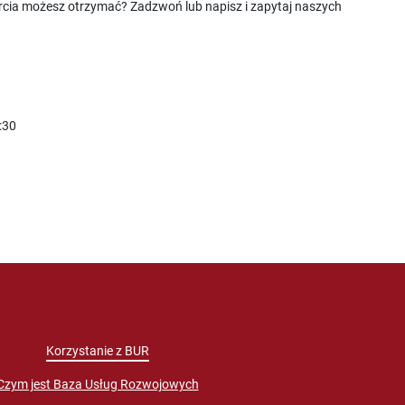
rcia możesz otrzymać? Zadzwoń lub napisz i zapytaj naszych
:30
Korzystanie z BUR
Czym jest Baza Usług Rozwojowych