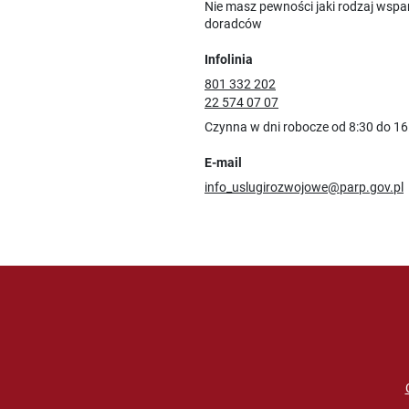
Nie masz pewności jaki rodzaj wspa
doradców
Infolinia
801 332 202
22 574 07 07
Czynna w dni robocze od 8:30 do 16
E-mail
info_uslugirozwojowe@parp.gov.pl