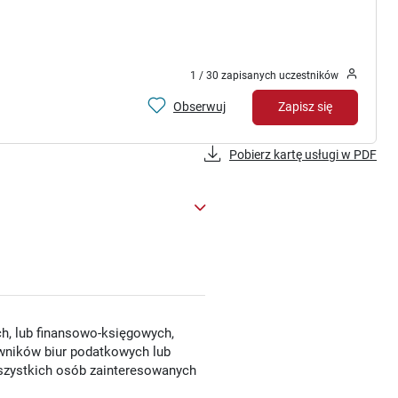
1 / 30 zapisanych uczestników
Obserwuj
Zapisz się
Pobierz kartę usługi w PDF
h, lub finansowo-księgowych,
cowników biur podatkowych lub
zystkich osób zainteresowanych