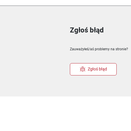
Zgłoś błąd
ie
m oknie
nowym oknie
Zauważyłeś/aś problemy na stronie?
Zgłoś błąd