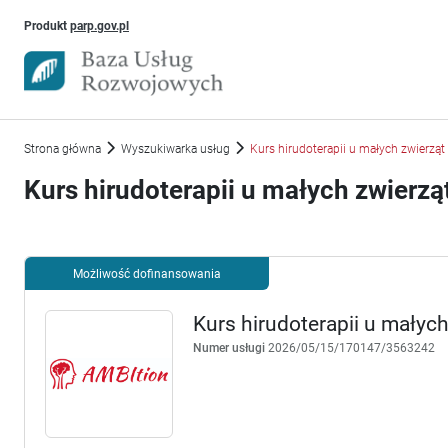
Uwaga, link otworzy się w nowym oknie
Produkt
parp.gov.pl
Strona główna
Wyszukiwarka usług
Kurs hirudoterapii u małych zwierząt
Kurs hirudoterapii u małych zwierzą
Możliwość dofinansowania
Kurs hirudoterapii u małych
Numer usługi
2026/05/15/170147/3563242