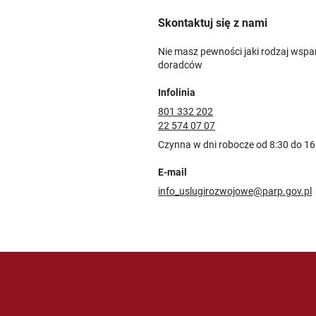
Skontaktuj się z nami
Nie masz pewności jaki rodzaj wspa
doradców
Infolinia
801 332 202
22 574 07 07
Czynna w dni robocze od 8:30 do 16
E-mail
info_uslugirozwojowe@parp.gov.pl