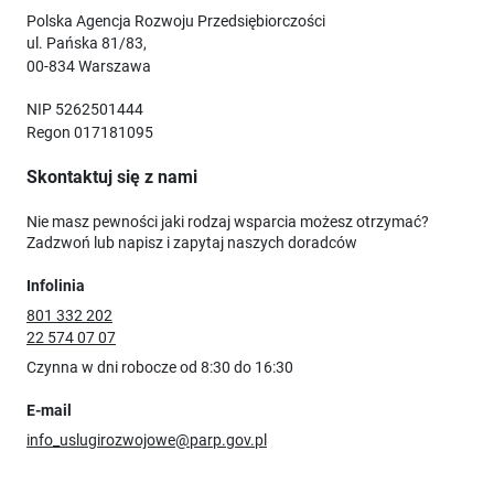
Polska Agencja Rozwoju Przedsiębiorczości
ul. Pańska 81/83,
00-834 Warszawa
NIP 5262501444
Regon 017181095
Skontaktuj się z nami
Nie masz pewności jaki rodzaj wsparcia możesz otrzymać?
Zadzwoń lub napisz i zapytaj naszych doradców
Infolinia
801 332 202
22 574 07 07
Czynna w dni robocze od 8:30 do 16:30
E-mail
info_uslugirozwojowe@parp.gov.pl