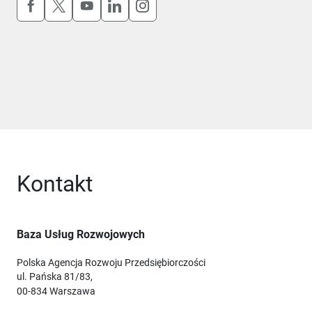
Uwaga, link otworzy się w nowym oknie
Uwaga, link otworzy się w nowym oknie
Uwaga, link otworzy się w nowym okn
Uwaga, link otworzy się w nowy
Uwaga, link otworzy się w 
Kontakt
Baza Usług Rozwojowych
Polska Agencja Rozwoju Przedsiębiorczości
ul. Pańska 81/83,
00-834 Warszawa