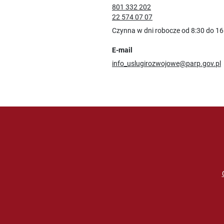
801 332 202
22 574 07 07
Czynna w dni robocze od 8:30 do 16
E-mail
info_uslugirozwojowe@parp.gov.pl