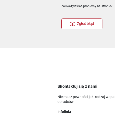
ie
m oknie
nowym oknie
Zauważyłeś/aś problemy na stronie?
Zgłoś błąd
Skontaktuj się z nami
Nie masz pewności jaki rodzaj wspa
doradców
Infolinia