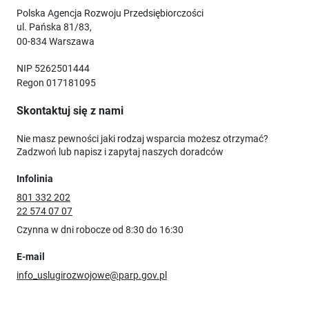
Polska Agencja Rozwoju Przedsiębiorczości
ul. Pańska 81/83,
00-834 Warszawa
NIP 5262501444
Regon 017181095
Skontaktuj się z nami
Nie masz pewności jaki rodzaj wsparcia możesz otrzymać?
Zadzwoń lub napisz i zapytaj naszych doradców
Infolinia
801 332 202
22 574 07 07
Czynna w dni robocze od 8:30 do 16:30
E-mail
info_uslugirozwojowe@parp.gov.pl