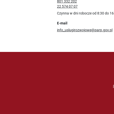
801 332 202
22 574 07 07
Czynna w dni robocze od 8:30 do 16
E-mail
info_uslugirozwojowe@parp.gov.pl