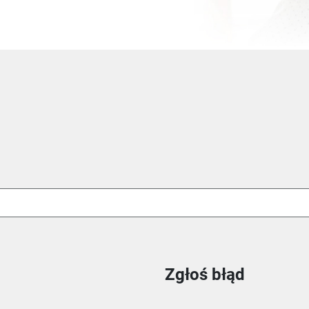
Zgłoś błąd
ie
m oknie
nowym oknie