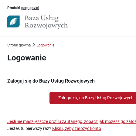
Uwaga, link otworzy się w nowym oknie
Produkt
parp.gov.pl
Strona główna
Logowanie
Logowanie
Zaloguj się do Bazy Usług Rozwojowych
Zaloguj się do Bazy Usług Rozwojowych
Jeśli nie masz jeszcze profilu zaufanego, zobacz jak możesz go zało
Jesteś tu pierwszy raz?
Kliknij, żeby założyć konto