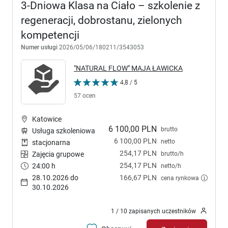
3-Dniowa Klasa na Ciało – szkolenie z
regeneracji, dobrostanu, zielonych
kompetencji
Numer usługi
2026/05/06/180211/3543053
"NATURAL FLOW" MAJA ŁAWICKA
4,8 / 5
57 ocen
Katowice
6 100,00 PLN
brutto
Usługa szkoleniowa
6 100,00 PLN
netto
stacjonarna
254,17 PLN
brutto/h
Zajęcia grupowe
254,17 PLN
24:00 h
netto/h
28.10.2026 do
166,67 PLN
cena rynkowa
30.10.2026
1 / 10 zapisanych uczestników