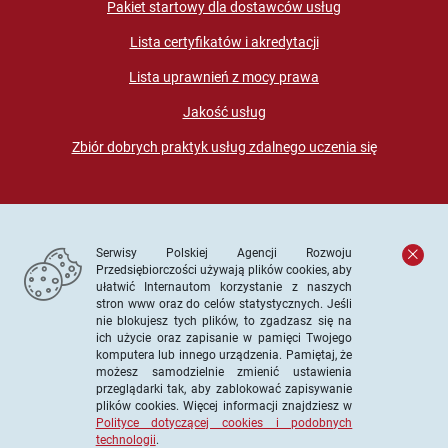
Pakiet startowy dla dostawców usług
Lista certyfikatów i akredytacji
Lista uprawnień z mocy prawa
Jakość usług
Zbiór dobrych praktyk usług zdalnego uczenia się
Serwisy Polskiej Agencji Rozwoju
Przedsiębiorczości używają plików cookies, aby
ułatwić Internautom korzystanie z naszych
stron www oraz do celów statystycznych. Jeśli
© PARP. Wszelkie prawa zastrzeżone
nie blokujesz tych plików, to zgadzasz się na
ich użycie oraz zapisanie w pamięci Twojego
komputera lub innego urządzenia. Pamiętaj, że
możesz samodzielnie zmienić ustawienia
przeglądarki tak, aby zablokować zapisywanie
Projekt współfinansowany ze środków Unii Europejskiej w
plików cookies. Więcej informacji znajdziesz w
ramach Europejskiego Funduszu Społecznego
Polityce dotyczącej cookies i podobnych
technologii
.