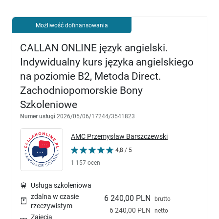
Możliwość dofinansowania
CALLAN ONLINE język angielski.
Indywidualny kurs języka angielskiego
na poziomie B2, Metoda Direct.
Zachodniopomorskie Bony
Szkoleniowe
Numer usługi
2026/05/06/17244/3541823
AMC Przemysław Barszczewski
4,8 / 5
1 157 ocen
Usługa szkoleniowa
zdalna w czasie
6 240,00 PLN
brutto
rzeczywistym
6 240,00 PLN
netto
Zajęcia