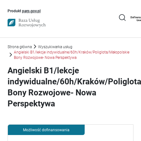
Uwaga, link otworzy się w nowym oknie
Produkt
parp.gov.pl
Strona główna
Wyszukiwarka usług
Angielski B1/lekcje indywidualne/60h/Kraków/Poliglota/Małopolskie
Bony Rozwojowe- Nowa Perspektywa
Angielski B1/lekcje
indywidualne/60h/Kraków/Poliglot
Bony Rozwojowe- Nowa
Perspektywa
Możliwość dofinansowania