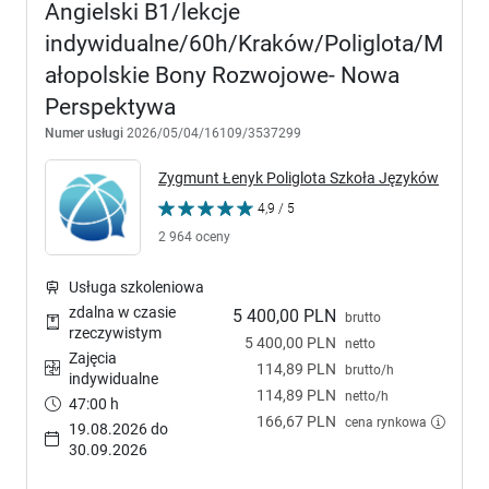
Angielski B1/lekcje
indywidualne/60h/Kraków/Poliglota/M
ałopolskie Bony Rozwojowe- Nowa
Perspektywa
Numer usługi
2026/05/04/16109/3537299
Zygmunt Łenyk Poliglota Szkoła Języków
4,9 / 5
2 964 oceny
Usługa szkoleniowa
zdalna w czasie
5 400,00 PLN
brutto
rzeczywistym
5 400,00 PLN
netto
Zajęcia
114,89 PLN
brutto/h
indywidualne
114,89 PLN
netto/h
47:00 h
166,67 PLN
cena rynkowa
19.08.2026 do
30.09.2026