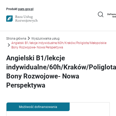
Uwaga, link otworzy się w nowym oknie
Produkt
parp.gov.pl
Strona główna
Wyszukiwarka usług
Angielski B1/lekcje indywidualne/60h/Kraków/Poliglota/Małopolskie
Bony Rozwojowe- Nowa Perspektywa
Angielski B1/lekcje
indywidualne/60h/Kraków/Poliglot
Bony Rozwojowe- Nowa
Perspektywa
Możliwość dofinansowania