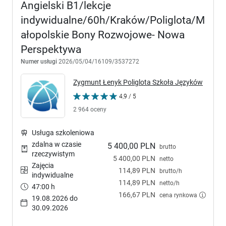
Angielski B1/lekcje
indywidualne/60h/Kraków/Poliglota/M
ałopolskie Bony Rozwojowe- Nowa
Perspektywa
Numer usługi
2026/05/04/16109/3537272
Zygmunt Łenyk Poliglota Szkoła Języków
4,9 / 5
2 964 oceny
Usługa szkoleniowa
zdalna w czasie
5 400,00 PLN
brutto
rzeczywistym
5 400,00 PLN
netto
Zajęcia
114,89 PLN
brutto/h
indywidualne
114,89 PLN
netto/h
47:00 h
166,67 PLN
cena rynkowa
19.08.2026 do
30.09.2026