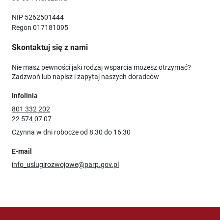
NIP 5262501444
Regon 017181095
Skontaktuj się z nami
Nie masz pewności jaki rodzaj wsparcia możesz otrzymać?
Zadzwoń lub napisz i zapytaj naszych doradców
Infolinia
801 332 202
22 574 07 07
Czynna w dni robocze od 8:30 do 16:30
E-mail
info_uslugirozwojowe@parp.gov.pl