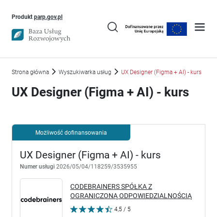
Uwaga, link otworzy się w nowym oknie
Produkt
parp.gov.pl
Strona główna
Wyszukiwarka usług
UX Designer (Figma + AI) - kurs
UX Designer (Figma + AI) - kurs
Możliwość dofinansowania
UX Designer (Figma + AI) - kurs
Numer usługi
2026/05/04/118259/3535955
CODEBRAINERS SPÓŁKA Z
OGRANICZONĄ ODPOWIEDZIALNOŚCIĄ
4,5 / 5