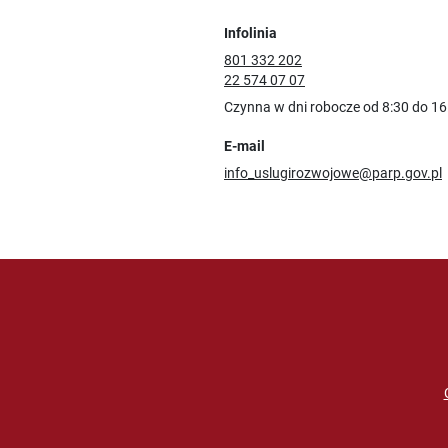
Infolinia
801 332 202
22 574 07 07
Czynna w dni robocze od 8:30 do 16
E-mail
info_uslugirozwojowe@parp.gov.pl