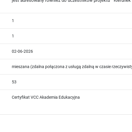
jest adresowany również do uczestników projektu " Kierunek
1
1
02-06-2026
mieszana (zdalna połączona z usługą zdalną w czasie rzeczywis
53
Certyfikat VCC Akademia Edukacyjna