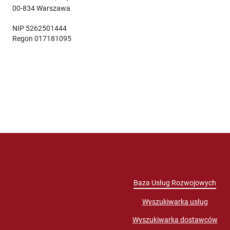
00-834 Warszawa
NIP 5262501444
Regon 017181095
Baza Usług Rozwojowych
Wyszukiwarka usług
Wyszukiwarka dostawców