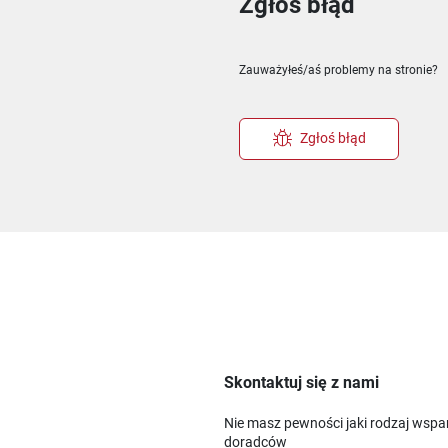
Zgłoś błąd
ie
m oknie
nowym oknie
Zauważyłeś/aś problemy na stronie?
Zgłoś błąd
Skontaktuj się z nami
Nie masz pewności jaki rodzaj wspa
doradców