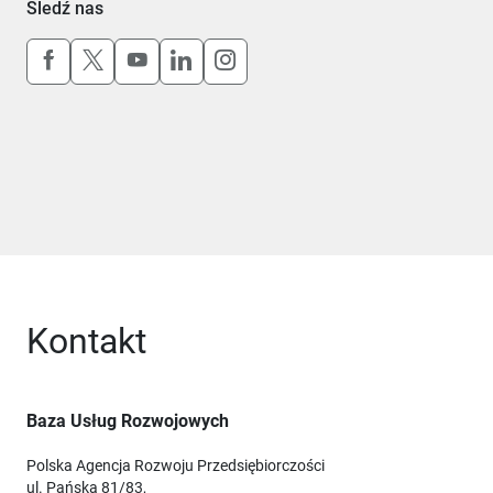
Śledź nas
Uwaga, link otworzy się w nowym oknie
Uwaga, link otworzy się w nowym oknie
Uwaga, link otworzy się w nowym okn
Uwaga, link otworzy się w nowy
Uwaga, link otworzy się w 
Kontakt
Baza Usług Rozwojowych
Polska Agencja Rozwoju Przedsiębiorczości
ul. Pańska 81/83,