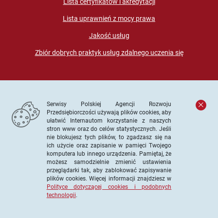
Lista certyfikatów i akredytacji
Lista uprawnień z mocy prawa
Jakość usług
Zbiór dobrych praktyk usług zdalnego uczenia się
Serwisy Polskiej Agencji Rozwoju
Przedsiębiorczości używają plików cookies, aby
ułatwić Internautom korzystanie z naszych
stron www oraz do celów statystycznych. Jeśli
© PARP. Wszelkie prawa zastrzeżone
nie blokujesz tych plików, to zgadzasz się na
ich użycie oraz zapisanie w pamięci Twojego
komputera lub innego urządzenia. Pamiętaj, że
możesz samodzielnie zmienić ustawienia
przeglądarki tak, aby zablokować zapisywanie
Projekt współfinansowany ze środków Unii Europejskiej w
plików cookies. Więcej informacji znajdziesz w
ramach Europejskiego Funduszu Społecznego
Polityce dotyczącej cookies i podobnych
technologii
.