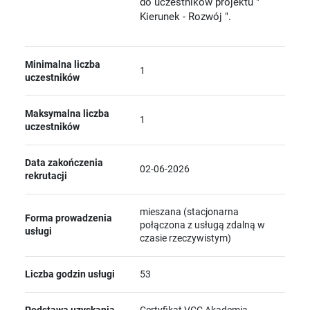
do uczestników projektu "
Kierunek - Rozwój ".
Minimalna liczba
1
uczestników
Maksymalna liczba
1
uczestników
Data zakończenia
02-06-2026
rekrutacji
mieszana (stacjonarna
Forma prowadzenia
połączona z usługą zdalną w
usługi
czasie rzeczywistym)
Liczba godzin usługi
53
Podstawa uzyskania
Certyfikat VCC Akademia