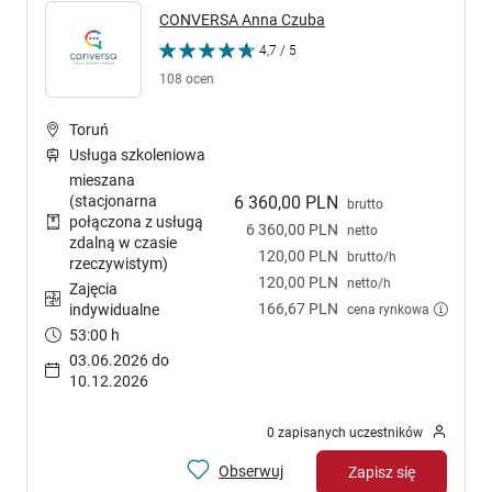
CONVERSA Anna Czuba
4,7 / 5
108 ocen
Toruń
Usługa szkoleniowa
mieszana
(stacjonarna
6 360,00 PLN
brutto
połączona z usługą
6 360,00 PLN
netto
zdalną w czasie
120,00 PLN
brutto/h
rzeczywistym)
120,00 PLN
netto/h
Zajęcia
166,67 PLN
cena rynkowa
indywidualne
53:00 h
03.06.2026 do
10.12.2026
0 zapisanych uczestników
Obserwuj
Zapisz się