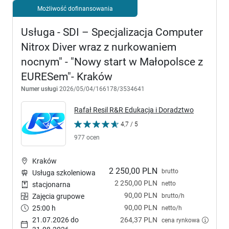
Możliwość dofinansowania
Usługa - SDI – Specjalizacja Computer
Nitrox Diver wraz z nurkowaniem
nocnym" - "Nowy start w Małopolsce z
EURESem"- Kraków
Numer usługi
2026/05/04/166178/3534641
Rafał Resil R&R Edukacja i Doradztwo
4,7 / 5
977 ocen
Kraków
2 250,00 PLN
brutto
Usługa szkoleniowa
2 250,00 PLN
netto
stacjonarna
90,00 PLN
brutto/h
Zajęcia grupowe
90,00 PLN
25:00 h
netto/h
21.07.2026 do
264,37 PLN
cena rynkowa