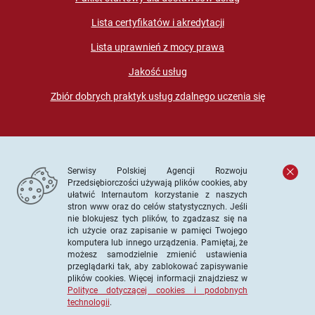
Lista certyfikatów i akredytacji
Lista uprawnień z mocy prawa
Jakość usług
Zbiór dobrych praktyk usług zdalnego uczenia się
Serwisy Polskiej Agencji Rozwoju
Przedsiębiorczości używają plików cookies, aby
ułatwić Internautom korzystanie z naszych
stron www oraz do celów statystycznych. Jeśli
© PARP. Wszelkie prawa zastrzeżone
nie blokujesz tych plików, to zgadzasz się na
ich użycie oraz zapisanie w pamięci Twojego
komputera lub innego urządzenia. Pamiętaj, że
możesz samodzielnie zmienić ustawienia
przeglądarki tak, aby zablokować zapisywanie
Projekt współfinansowany ze środków Unii Europejskiej w
plików cookies. Więcej informacji znajdziesz w
ramach Europejskiego Funduszu Społecznego
Polityce dotyczącej cookies i podobnych
technologii
.