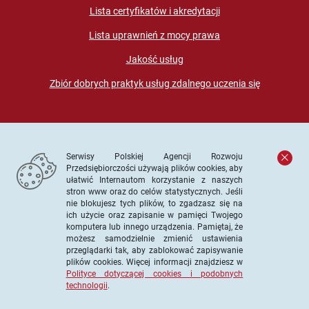
Lista certyfikatów i akredytacji
Lista uprawnień z mocy prawa
Jakość usług
Zbiór dobrych praktyk usług zdalnego uczenia się
Serwisy Polskiej Agencji Rozwoju
Przedsiębiorczości używają plików cookies, aby
ułatwić Internautom korzystanie z naszych
stron www oraz do celów statystycznych. Jeśli
© PARP. Wszelkie prawa zastrzeżone
nie blokujesz tych plików, to zgadzasz się na
ich użycie oraz zapisanie w pamięci Twojego
komputera lub innego urządzenia. Pamiętaj, że
możesz samodzielnie zmienić ustawienia
przeglądarki tak, aby zablokować zapisywanie
Projekt współfinansowany ze środków Unii Europejskiej w
plików cookies. Więcej informacji znajdziesz w
ramach Europejskiego Funduszu Społecznego
Polityce dotyczącej cookies i podobnych
technologii
.