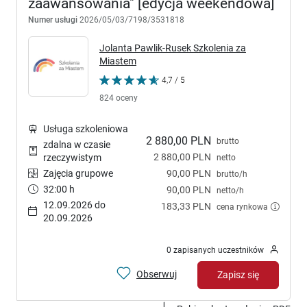
zaawansowania" [edycja weekendowa]
Numer usługi
2026/05/03/7198/3531818
Jolanta Pawlik-Rusek Szkolenia za
Miastem
4,7 / 5
824 oceny
Usługa szkoleniowa
2 880,00 PLN
brutto
zdalna w czasie
2 880,00 PLN
rzeczywistym
netto
Zajęcia grupowe
90,00 PLN
brutto/h
32:00 h
90,00 PLN
netto/h
12.09.2026 do
183,33 PLN
cena rynkowa
20.09.2026
0 zapisanych uczestników
Obserwuj
Zapisz się