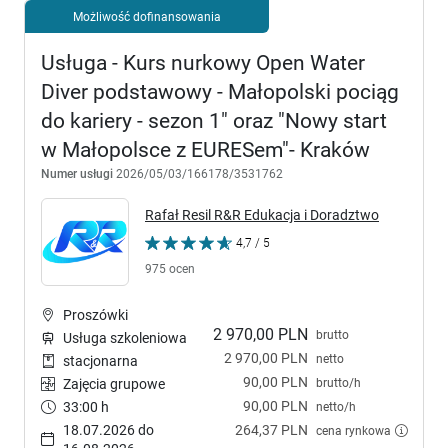
Możliwość dofinansowania
Usługa - Kurs nurkowy Open Water
Diver podstawowy - Małopolski pociąg
do kariery - sezon 1" oraz "Nowy start
w Małopolsce z EURESem"- Kraków
Numer usługi
2026/05/03/166178/3531762
Rafał Resil R&R Edukacja i Doradztwo
4,7 / 5
975 ocen
Proszówki
2 970,00 PLN
brutto
Usługa szkoleniowa
2 970,00 PLN
netto
stacjonarna
90,00 PLN
brutto/h
Zajęcia grupowe
90,00 PLN
33:00 h
netto/h
18.07.2026 do
264,37 PLN
cena rynkowa