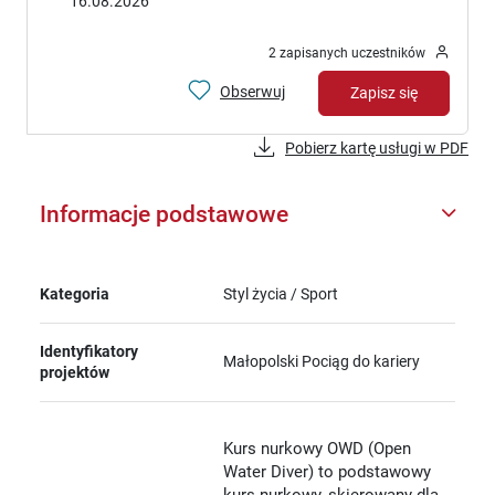
16.08.2026
2 zapisanych uczestników
Obserwuj
Zapisz się
Pobierz kartę usługi w PDF
Informacje podstawowe
Kategoria
Styl życia / Sport
Identyfikatory
Małopolski Pociąg do kariery
projektów
Kurs nurkowy OWD (Open
Water Diver) to podstawowy
kurs nurkowy, skierowany dla