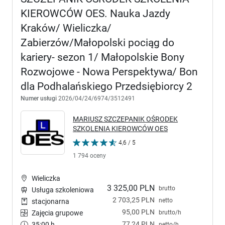
KIEROWCÓW OES. Nauka Jazdy
Kraków/ Wieliczka/
Zabierzów/Małopolski pociąg do
kariery- sezon 1/ Małopolskie Bony
Rozwojowe - Nowa Perspektywa/ Bon
dla Podhalańskiego Przedsiębiorcy 2
Numer usługi
2026/04/24/6974/3512491
MARIUSZ SZCZEPANIK OŚRODEK
SZKOLENIA KIEROWCÓW OES
4,6 / 5
1 794 oceny
Wieliczka
3 325,00 PLN
brutto
Usługa szkoleniowa
2 703,25 PLN
netto
stacjonarna
95,00 PLN
brutto/h
Zajęcia grupowe
77,24 PLN
35:00 h
netto/h