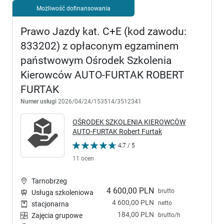
Możliwość dofinansowania
Prawo Jazdy kat. C+E (kod zawodu:
833202) z opłaconym egzaminem
państwowym Ośrodek Szkolenia
Kierowców AUTO-FURTAK ROBERT
FURTAK
Numer usługi
2026/04/24/153514/3512341
OŚRODEK SZKOLENIA KIEROWCÓW
AUTO-FURTAK Robert Furtak
4,7 / 5
11 ocen
Tarnobrzeg
4 600,00 PLN
brutto
Usługa szkoleniowa
4 600,00 PLN
netto
stacjonarna
184,00 PLN
brutto/h
Zajęcia grupowe