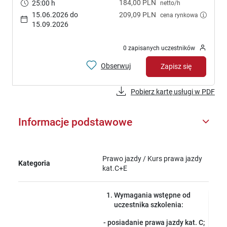
184,00 PLN
25:00 h
netto/h
15.06.2026 do
209,09 PLN
cena rynkowa
15.09.2026
0 zapisanych uczestników
Obserwuj
Zapisz się
Pobierz kartę usługi w PDF
Informacje podstawowe
Prawo jazdy / Kurs prawa jazdy
Kategoria
kat.C+E
Wymagania wstępne od
uczestnika szkolenia:
- posiadanie prawa jazdy kat. C;