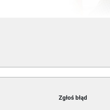
Zgłoś błąd
ie
m oknie
nowym oknie