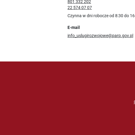
801 332 202
22 574 07 07
Czynna w dni robocze od 8:30 do 16
E-mail
info_uslugirozwojowe@parp.gov.pl