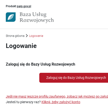
Uwaga, link otworzy się w nowym oknie
Produkt
parp.gov.pl
Strona główna
Logowanie
Logowanie
Zaloguj się do Bazy Usług Rozwojowych
Zaloguj się do Bazy Usług Rozwojowych
Jeśli nie masz jeszcze profilu zaufanego, zobacz jak możesz go zało
Jesteś tu pierwszy raz?
Kliknij, żeby założyć konto