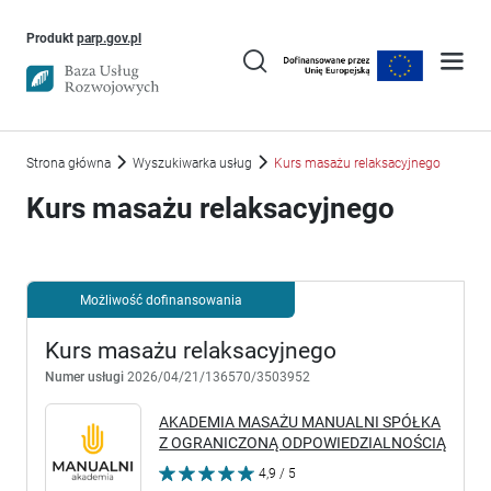
Uwaga, link otworzy się w nowym oknie
Produkt
parp.gov.pl
Strona główna
Wyszukiwarka usług
Kurs masażu relaksacyjnego
Kurs masażu relaksacyjnego
Możliwość dofinansowania
Kurs masażu relaksacyjnego
Numer usługi
2026/04/21/136570/3503952
AKADEMIA MASAŻU MANUALNI SPÓŁKA
Z OGRANICZONĄ ODPOWIEDZIALNOŚCIĄ
4,9 / 5