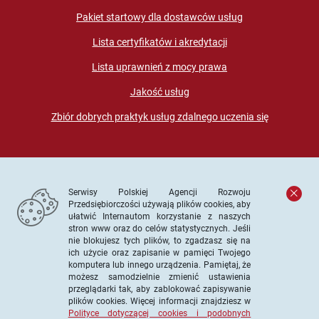
Pakiet startowy dla dostawców usług
Lista certyfikatów i akredytacji
Lista uprawnień z mocy prawa
Jakość usług
Zbiór dobrych praktyk usług zdalnego uczenia się
Serwisy Polskiej Agencji Rozwoju
Przedsiębiorczości używają plików cookies, aby
ułatwić Internautom korzystanie z naszych
stron www oraz do celów statystycznych. Jeśli
© PARP. Wszelkie prawa zastrzeżone
nie blokujesz tych plików, to zgadzasz się na
ich użycie oraz zapisanie w pamięci Twojego
komputera lub innego urządzenia. Pamiętaj, że
możesz samodzielnie zmienić ustawienia
przeglądarki tak, aby zablokować zapisywanie
Projekt współfinansowany ze środków Unii Europejskiej w
plików cookies. Więcej informacji znajdziesz w
ramach Europejskiego Funduszu Społecznego
Polityce dotyczącej cookies i podobnych