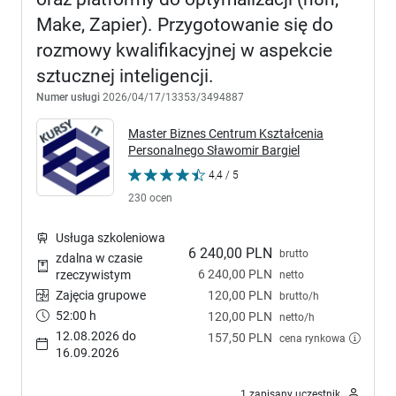
Make, Zapier). Przygotowanie się do
rozmowy kwalifikacyjnej w aspekcie
sztucznej inteligencji.
Numer usługi
2026/04/17/13353/3494887
Master Biznes Centrum Kształcenia
Personalnego Sławomir Bargiel
4,4 / 5
230 ocen
Usługa szkoleniowa
6 240,00 PLN
brutto
zdalna w czasie
6 240,00 PLN
rzeczywistym
netto
Zajęcia grupowe
120,00 PLN
brutto/h
52:00 h
120,00 PLN
netto/h
12.08.2026 do
157,50 PLN
cena rynkowa
16.09.2026
1 zapisany uczestnik