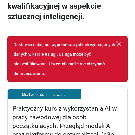
kwalifikacyjnej w aspekcie
sztucznej inteligencji.
Dostawca usług nie wypełnił wszystkich wymaganych
danych w karcie usługi. Usługa może być
niekwalifikowana. Uczestnik może nie otrzymać
dofinansowania.
Możliwość dofinansowania
Praktyczny kurs z wykorzystania AI w
pracy zawodowej dla osób
początkujących. Przegląd modeli AI
oraz platformy do optymalizacji (n8n,