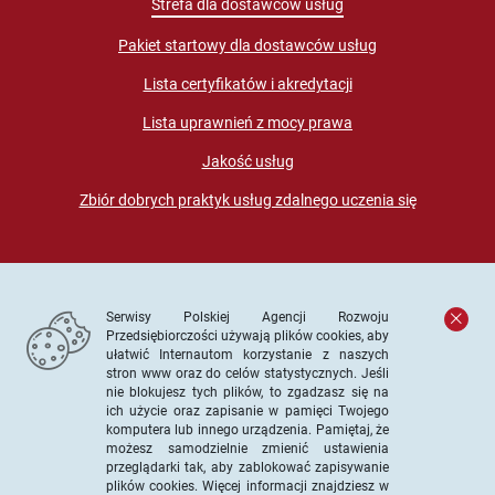
Strefa dla dostawców usług
Pakiet startowy dla dostawców usług
Lista certyfikatów i akredytacji
Lista uprawnień z mocy prawa
Jakość usług
Zbiór dobrych praktyk usług zdalnego uczenia się
Serwisy Polskiej Agencji Rozwoju
Przedsiębiorczości używają plików cookies, aby
ułatwić Internautom korzystanie z naszych
stron www oraz do celów statystycznych. Jeśli
© PARP. Wszelkie prawa zastrzeżone
nie blokujesz tych plików, to zgadzasz się na
ich użycie oraz zapisanie w pamięci Twojego
komputera lub innego urządzenia. Pamiętaj, że
możesz samodzielnie zmienić ustawienia
przeglądarki tak, aby zablokować zapisywanie
Projekt współfinansowany ze środków Unii Europejskiej w
plików cookies. Więcej informacji znajdziesz w