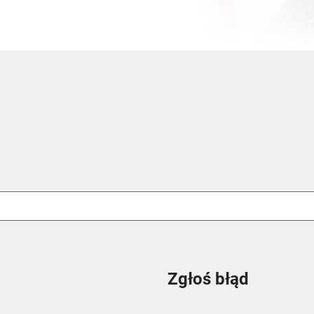
Zgłoś błąd
ie
m oknie
nowym oknie