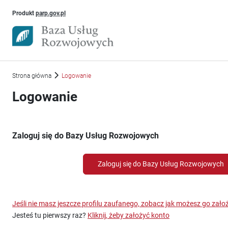
Uwaga, link otworzy się w nowym oknie
Produkt
parp.gov.pl
Strona główna
Logowanie
Logowanie
Zaloguj się do Bazy Usług Rozwojowych
Zaloguj się do Bazy Usług Rozwojowych
Jeśli nie masz jeszcze profilu zaufanego, zobacz jak możesz go zało
Jesteś tu pierwszy raz?
Kliknij, żeby założyć konto