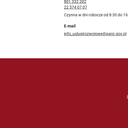
801 332 202
22 574 07 07
Czynna w dni robocze od 8:30 do 16
E-mail
info_uslugirozwojowe@parp.gov.pl