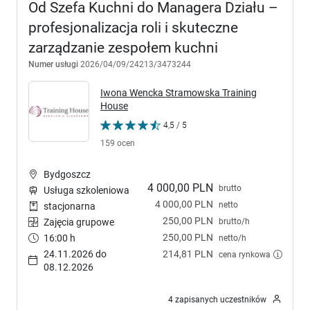
Od Szefa Kuchni do Managera Działu –
profesjonalizacja roli i skuteczne
zarządzanie zespołem kuchni
Numer usługi
2026/04/09/24213/3473244
Iwona Wencka Stramowska Training
House
4,5 / 5
159 ocen
Bydgoszcz
4 000,00 PLN
brutto
Usługa szkoleniowa
4 000,00 PLN
netto
stacjonarna
250,00 PLN
brutto/h
Zajęcia grupowe
250,00 PLN
16:00 h
netto/h
24.11.2026 do
214,81 PLN
cena rynkowa
08.12.2026
4 zapisanych uczestników