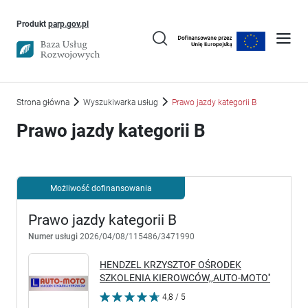
Uwaga, link otworzy się w nowym oknie
Produkt
parp.gov.pl
Strona główna
Wyszukiwarka usług
Prawo jazdy kategorii B
Prawo jazdy kategorii B
Możliwość dofinansowania
Prawo jazdy kategorii B
Numer usługi
2026/04/08/115486/3471990
HENDZEL KRZYSZTOF OŚRODEK
SZKOLENIA KIEROWCÓW,,AUTO-MOTO''
4,8 / 5