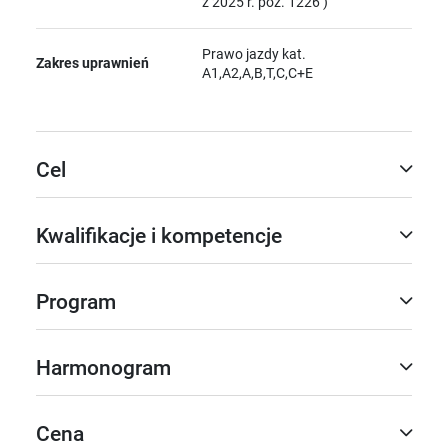
z 2025 r. poz. 1226 )
Prawo jazdy kat.
Zakres uprawnień
A1,A2,A,B,T,C,C+E
Cel
Kwalifikacje i kompetencje
Program
Harmonogram
Cena