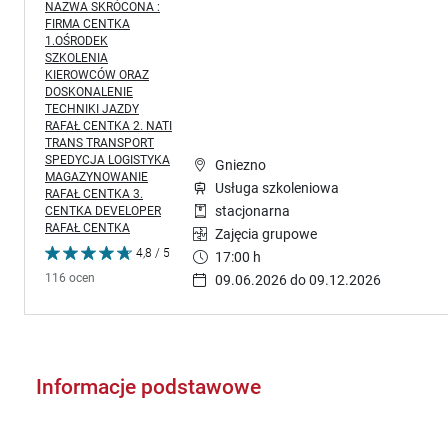
NAZWA SKRÓCONA :
FIRMA CENTKA
1.OŚRODEK
SZKOLENIA
KIEROWCÓW ORAZ
DOSKONALENIE
TECHNIKI JAZDY
RAFAŁ CENTKA 2. NATI
TRANS TRANSPORT
SPEDYCJA LOGISTYKA
Gniezno
MAGAZYNOWANIE
Usługa szkoleniowa
RAFAŁ CENTKA 3.
CENTKA DEVELOPER
stacjonarna
RAFAŁ CENTKA
Zajęcia grupowe
4,8 / 5
17:00 h
116 ocen
09.06.2026 do 09.12.2026
Informacje podstawowe