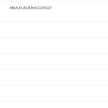
AM,A,A1,A2,B,B+E,C,C+E,D,T