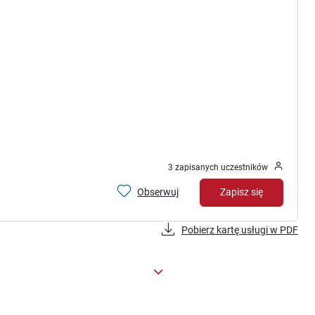
3 zapisanych uczestników
Obserwuj
Zapisz się
Pobierz kartę usługi w PDF