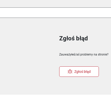
Zgłoś błąd
ie
m oknie
nowym oknie
Zauważyłeś/aś problemy na stronie?
Zgłoś błąd