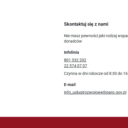
Skontaktuj się z nami
Nie masz pewności jaki rodzaj wspa
doradców
Infolinia
801 332 202
22 574 07 07
Czynna w dni robocze od 8:30 do 16
E-mail
info_uslugirozwojowe@parp.gov.pl