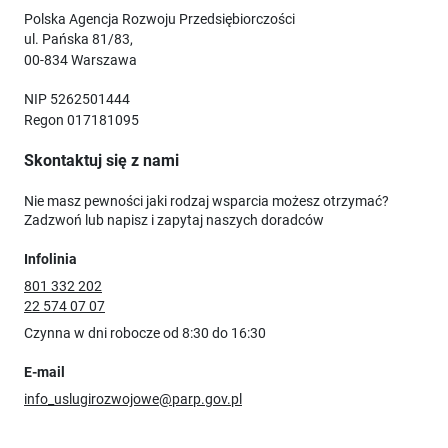
Polska Agencja Rozwoju Przedsiębiorczości
ul. Pańska 81/83,
00-834 Warszawa
NIP 5262501444
Regon 017181095
Skontaktuj się z nami
Nie masz pewności jaki rodzaj wsparcia możesz otrzymać?
Zadzwoń lub napisz i zapytaj naszych doradców
Infolinia
801 332 202
22 574 07 07
Czynna w dni robocze od 8:30 do 16:30
E-mail
info_uslugirozwojowe@parp.gov.pl