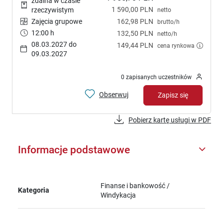
zdalna w czasie
1 590,00 PLN
rzeczywistym
netto
Zajęcia grupowe
162,98 PLN
brutto/h
12:00 h
132,50 PLN
netto/h
08.03.2027 do
149,44 PLN
cena rynkowa
09.03.2027
0 zapisanych uczestników
Obserwuj
Zapisz się
Pobierz kartę usługi w PDF
Informacje podstawowe
Finanse i bankowość /
Kategoria
Windykacja