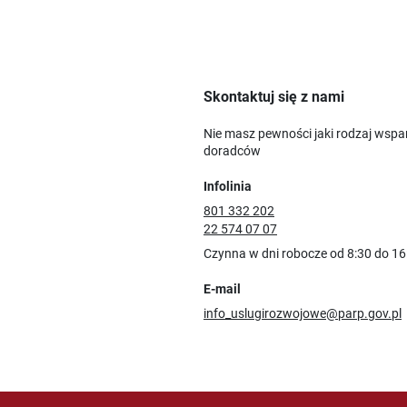
Skontaktuj się z nami
Nie masz pewności jaki rodzaj wspa
doradców
Infolinia
801 332 202
22 574 07 07
Czynna w dni robocze od 8:30 do 16
E-mail
info_uslugirozwojowe@parp.gov.pl