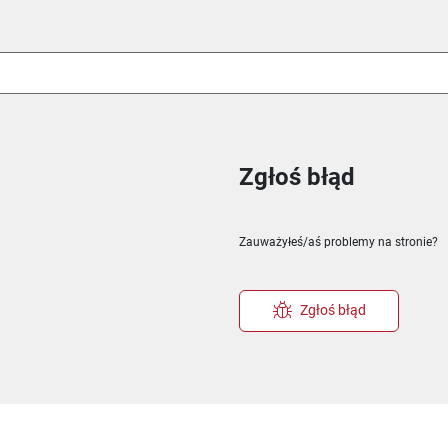
Zgłoś błąd
ie
m oknie
nowym oknie
Zauważyłeś/aś problemy na stronie?
Zgłoś błąd