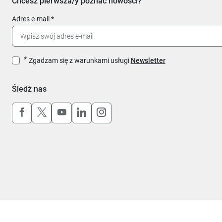
Chcesz pierwsza/y poznać nowości?
Adres e-mail
Zgadzam się z warunkami usługi
Newsletter
Śledź nas
Uwaga, link otworzy się w nowym oknie
Uwaga, link otworzy się w nowym oknie
Uwaga, link otworzy się w nowym okn
Uwaga, link otworzy się w nowy
Uwaga, link otworzy się w 