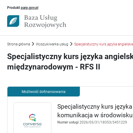
Uwaga, link otworzy się w nowym oknie
Produkt
parp.gov.pl
Strona główna
Wyszukiwarka usług
Specjalistyczny kurs języka angiel
Specjalistyczny kurs języka angie
międzynarodowym - RFS II
Możliwość dofinansowania
Specjalistyczny kurs język
komunikacja w środowisku
Numer usługi
2026/03/31/18353/3451229