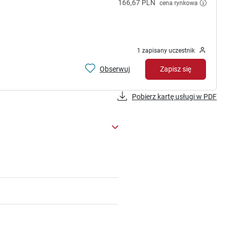
166,67 PLN
cena rynkowa
1 zapisany uczestnik
Obserwuj
Zapisz się
Pobierz kartę usługi w PDF