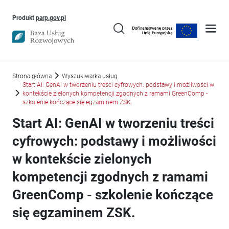
Uwaga, link otworzy się w nowym oknie
Produkt
parp.gov.pl
Strona główna
Wyszukiwarka usług
Start AI: GenAI w tworzeniu treści cyfrowych: podstawy i możliwości w
kontekście zielonych kompetencji zgodnych z ramami GreenComp -
szkolenie kończące się egzaminem ZSK.
Start AI: GenAI w tworzeniu treści
cyfrowych: podstawy i możliwości
w kontekście zielonych
kompetencji zgodnych z ramami
GreenComp - szkolenie kończące
się egzaminem ZSK.