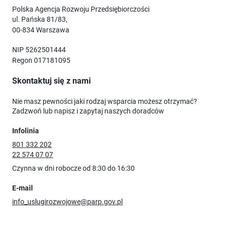
Polska Agencja Rozwoju Przedsiębiorczości
ul. Pańska 81/83,
00-834 Warszawa
NIP 5262501444
Regon 017181095
Skontaktuj się z nami
Nie masz pewności jaki rodzaj wsparcia możesz otrzymać?
Zadzwoń lub napisz i zapytaj naszych doradców
Infolinia
801 332 202
22 574 07 07
Czynna w dni robocze od 8:30 do 16:30
E-mail
info_uslugirozwojowe@parp.gov.pl