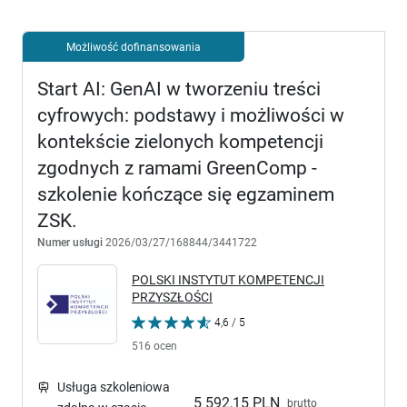
Możliwość dofinansowania
Start AI: GenAI w tworzeniu treści
cyfrowych: podstawy i możliwości w
kontekście zielonych kompetencji
zgodnych z ramami GreenComp -
szkolenie kończące się egzaminem
ZSK.
Numer usługi
2026/03/27/168844/3441722
POLSKI INSTYTUT KOMPETENCJI
PRZYSZŁOŚCI
4,6 / 5
516 ocen
Usługa szkoleniowa
5 592,15 PLN
brutto