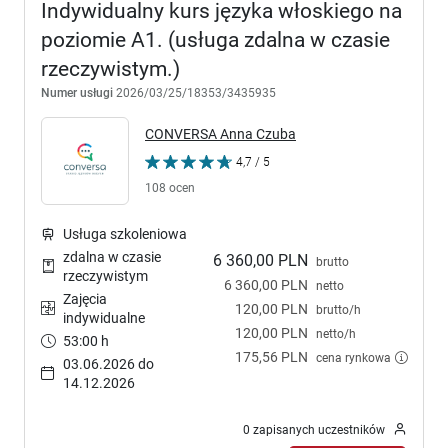
Indywidualny kurs języka włoskiego na
poziomie A1. (usługa zdalna w czasie
rzeczywistym.)
Numer usługi
2026/03/25/18353/3435935
CONVERSA Anna Czuba
4,7 / 5
108 ocen
Usługa szkoleniowa
zdalna w czasie
6 360,00 PLN
brutto
rzeczywistym
6 360,00 PLN
netto
Zajęcia
120,00 PLN
brutto/h
indywidualne
120,00 PLN
netto/h
53:00 h
175,56 PLN
cena rynkowa
03.06.2026 do
14.12.2026
0 zapisanych uczestników