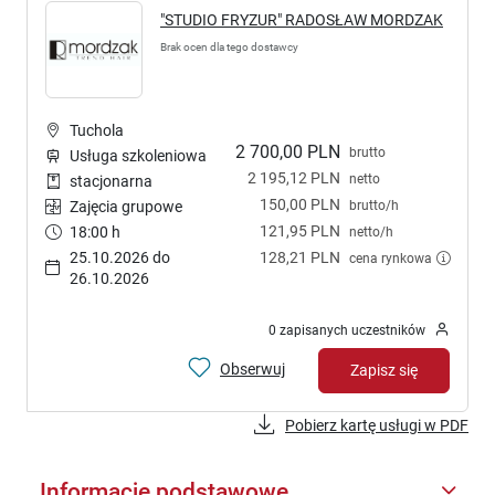
"STUDIO FRYZUR" RADOSŁAW MORDZAK
Brak ocen dla tego dostawcy
Tuchola
2 700,00 PLN
brutto
Usługa szkoleniowa
2 195,12 PLN
netto
stacjonarna
150,00 PLN
brutto/h
Zajęcia grupowe
121,95 PLN
18:00 h
netto/h
25.10.2026 do
128,21 PLN
cena rynkowa
26.10.2026
0 zapisanych uczestników
Obserwuj
Zapisz się
Pobierz kartę usługi w PDF
Informacje podstawowe