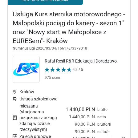
Usługa Kurs sternika motorowodnego -
Małopolski pociąg do kariery - sezon 1"
oraz "Nowy start w Małopolsce z
EURESem"- Kraków
Numer usługi
2026/03/04/166178/3379018
Rafał Resil R&R Edukacja i Doradztwo
4,7 / 5
975 ocen
Kraków
Usługa szkoleniowa
mieszana
1 440,00 PLN
brutto
(stacjonarna
1 440,00 PLN
netto
połączona z usługą
zdalną w czasie
90,00 PLN
brutto/h
rzeczywistym)
90,00 PLN
netto/h
Zajęcia grupowe