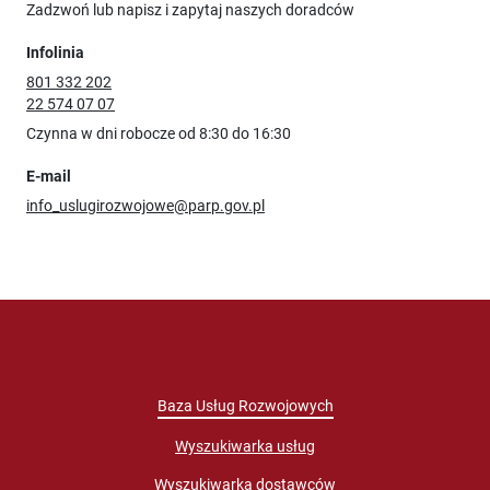
Zadzwoń lub napisz i zapytaj naszych doradców
Infolinia
801 332 202
22 574 07 07
Czynna w dni robocze od 8:30 do 16:30
E-mail
info_uslugirozwojowe@parp.gov.pl
Baza Usług Rozwojowych
Wyszukiwarka usług
Wyszukiwarka dostawców