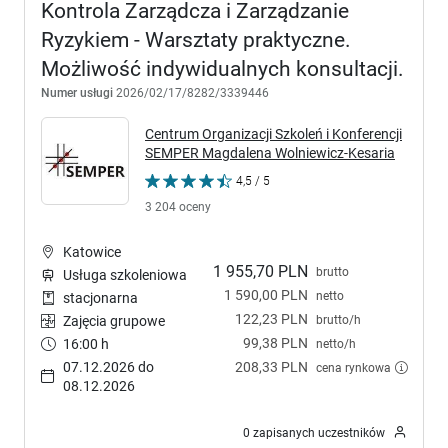
Kontrola Zarządcza i Zarządzanie
Ryzykiem - Warsztaty praktyczne.
Możliwość indywidualnych konsultacji.
Numer usługi
2026/02/17/8282/3339446
Centrum Organizacji Szkoleń i Konferencji
SEMPER Magdalena Wolniewicz-Kesaria
4,5 / 5
3 204 oceny
Katowice
1 955,70 PLN
brutto
Usługa szkoleniowa
1 590,00 PLN
netto
stacjonarna
122,23 PLN
brutto/h
Zajęcia grupowe
99,38 PLN
16:00 h
netto/h
07.12.2026 do
208,33 PLN
cena rynkowa
08.12.2026
0 zapisanych uczestników