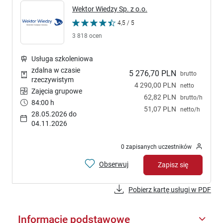
Wektor Wiedzy Sp. z o.o.
4,5 / 5
3 818 ocen
Usługa szkoleniowa
zdalna w czasie
5 276,70 PLN
brutto
rzeczywistym
4 290,00 PLN
netto
Zajęcia grupowe
62,82 PLN
brutto/h
84:00 h
51,07 PLN
netto/h
28.05.2026 do
04.11.2026
0 zapisanych uczestników
Obserwuj
Zapisz się
Pobierz kartę usługi w PDF
Informacje podstawowe