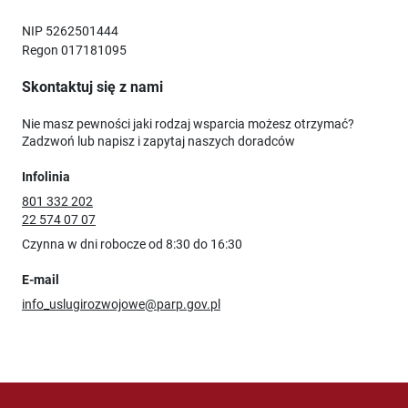
NIP 5262501444
Regon 017181095
Skontaktuj się z nami
Nie masz pewności jaki rodzaj wsparcia możesz otrzymać?
Zadzwoń lub napisz i zapytaj naszych doradców
Infolinia
801 332 202
22 574 07 07
Czynna w dni robocze od 8:30 do 16:30
E-mail
info_uslugirozwojowe@parp.gov.pl