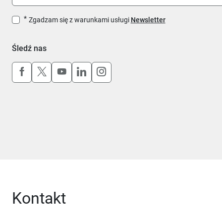
Zgadzam się z warunkami usługi
Newsletter
Śledź nas
Uwaga, link otworzy się w nowym oknie
Uwaga, link otworzy się w nowym oknie
Uwaga, link otworzy się w nowym okn
Uwaga, link otworzy się w nowy
Uwaga, link otworzy się w 
Kontakt