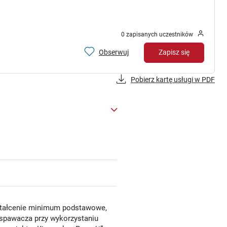
0 zapisanych uczestników
Obserwuj
Zapisz się
Pobierz kartę usługi w PDF
ształcenie minimum podstawowe,
 spawacza przy wykorzystaniu