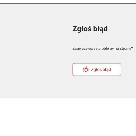
Zgłoś błąd
ie
m oknie
nowym oknie
Zauważyłeś/aś problemy na stronie?
Zgłoś błąd