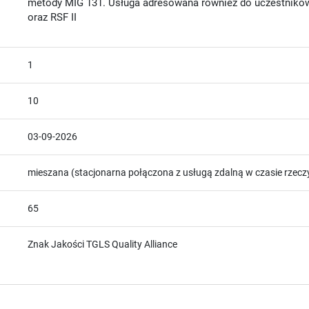
metody MIG 131. Usługa adresowana również do uczestników
oraz RSF II
1
10
03-09-2026
mieszana (stacjonarna połączona z usługą zdalną w czasie rzec
65
Znak Jakości TGLS Quality Alliance