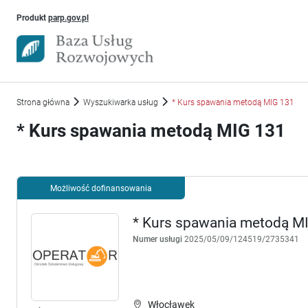
Uwaga, link otworzy się w nowym oknie
Produkt
parp.gov.pl
Strona główna
Wyszukiwarka usług
* Kurs spawania metodą MIG 131
* Kurs spawania metodą MIG 131
Możliwość dofinansowania
* Kurs spawania metodą M
Numer usługi
2025/05/09/124519/2735341
Włocławek