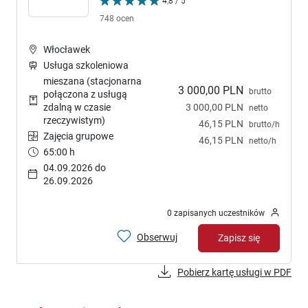
4,8 / 5
748 ocen
Włocławek
Usługa szkoleniowa
mieszana (stacjonarna
3 000,00 PLN
brutto
połączona z usługą
3 000,00 PLN
zdalną w czasie
netto
rzeczywistym)
46,15 PLN
brutto/h
Zajęcia grupowe
46,15 PLN
netto/h
65:00 h
04.09.2026 do
26.09.2026
0 zapisanych uczestników
Obserwuj
Zapisz się
Pobierz kartę usługi w PDF