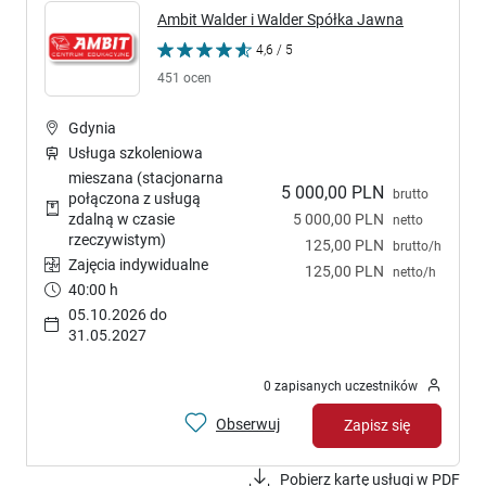
Ambit Walder i Walder Spółka Jawna
4,6 / 5
451 ocen
Gdynia
Usługa szkoleniowa
mieszana (stacjonarna
5 000,00 PLN
brutto
połączona z usługą
5 000,00 PLN
zdalną w czasie
netto
rzeczywistym)
125,00 PLN
brutto/h
Zajęcia indywidualne
125,00 PLN
netto/h
40:00 h
05.10.2026 do
31.05.2027
0 zapisanych uczestników
Obserwuj
Zapisz się
Pobierz kartę usługi w PDF