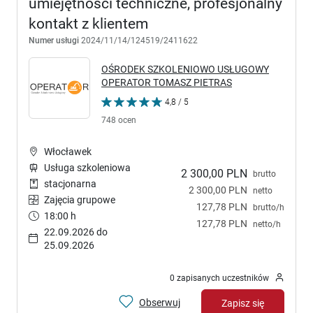
umiejętności techniczne, profesjonalny
kontakt z klientem
Numer usługi
2024/11/14/124519/2411622
OŚRODEK SZKOLENIOWO USŁUGOWY
OPERATOR TOMASZ PIETRAS
4,8 / 5
748 ocen
Włocławek
Usługa szkoleniowa
2 300,00 PLN
brutto
stacjonarna
2 300,00 PLN
netto
Zajęcia grupowe
127,78 PLN
brutto/h
18:00 h
127,78 PLN
netto/h
22.09.2026 do
25.09.2026
0 zapisanych uczestników
Obserwuj
Zapisz się