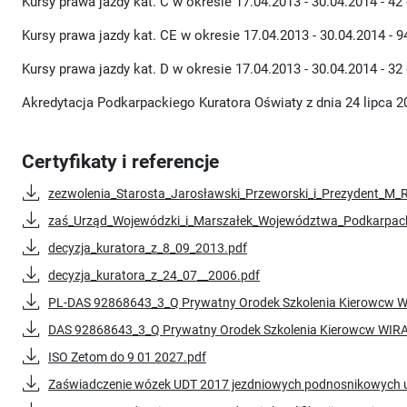
Kursy prawa jazdy kat. C w okresie 17.04.2013 - 30.04.2014 - 42
Kursy prawa jazdy kat. CE w okresie 17.04.2013 - 30.04.2014 - 
Kursy prawa jazdy kat. D w okresie 17.04.2013 - 30.04.2014 - 32
Akredytacja Podkarpackiego Kuratora Oświaty z dnia 24 lipca 2
Certyfikaty i referencje
zezwolenia_Starosta_Jarosławski_Przeworski_i_Prezydent_M_
zaś_Urząd_Wojewódzki_i_Marszałek_Województwa_Podkarpack
decyzja_kuratora_z_8_09_2013.pdf
decyzja_kuratora_z_24_07__2006.pdf
PL-DAS 92868643_3_Q Prywatny Orodek Szkolenia Kierowcw W
DAS 92868643_3_Q Prywatny Orodek Szkolenia Kierowcw WIRA
ISO Zetom do 9 01 2027.pdf
Zaświadczenie wózek UDT 2017 jezdniowych podnosnikowych 