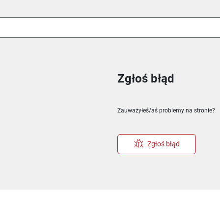
Zgłoś błąd
ie
m oknie
nowym oknie
Zauważyłeś/aś problemy na stronie?
Zgłoś błąd