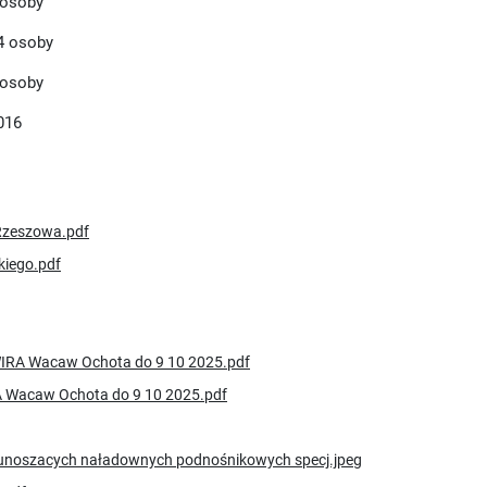
 osoby
94 osoby
 osoby
016
Rzeszowa.pdf
iego.pdf
IRA Wacaw Ochota do 9 10 2025.pdf
 Wacaw Ochota do 9 10 2025.pdf
unoszacych naładownych podnośnikowych specj.jpeg