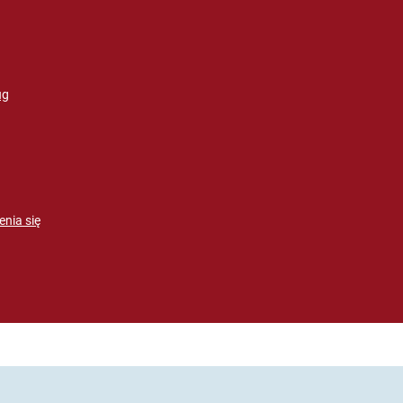
ug
enia się