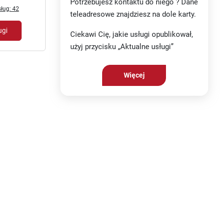
Potrzebujesz kontaktu do niego ? Dane
ług: 42
teleadresowe znajdziesz na dole karty.
ugi
Ciekawi Cię, jakie usługi opublikował,
użyj przycisku „Aktualne usługi”
Więcej