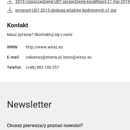
2019 rozporządzenie UDT sprawdzanie kwalifikacji 21 maj 2019
program UDT 2015 obsługa wózków jezdniowych s1.jpg
Kontakt
Masz pytania? Skontaktuj się z nami
Uwaga, link otworzy się w nowym okn
WWW
http://www.wiraz.eu
E-mail
oskwiraz@interia.pl, biuro@wiraz.eu
Telefon
(+48) 883 100 557
Newsletter
Chcesz pierwsza/y poznać nowości?