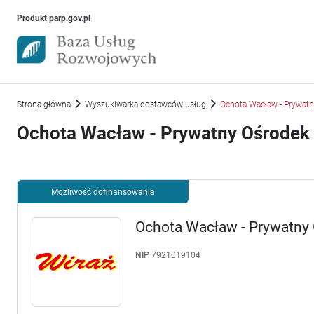
Uwaga, link otworzy się w nowym oknie
Produkt
parp.gov.pl
Strona główna
Wyszukiwarka dostawców usług
Ochota Wacław - Prywatn
Ochota Wacław - Prywatny Ośrodek 
Możliwość dofinansowania
Ochota Wacław - Prywatny 
NIP
7921019104