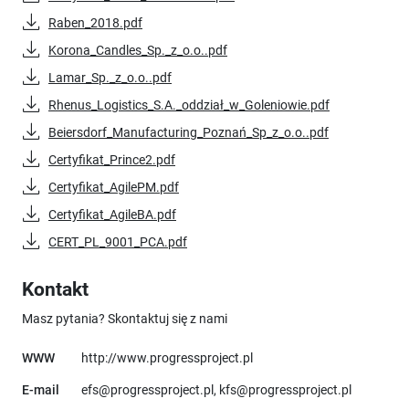
Raben_2018.pdf
Korona_Candles_Sp._z_o.o..pdf
Lamar_Sp._z_o.o..pdf
Rhenus_Logistics_S.A._oddział_w_Goleniowie.pdf
Beiersdorf_Manufacturing_Poznań_Sp_z_o.o..pdf
Certyfikat_Prince2.pdf
Certyfikat_AgilePM.pdf
Certyfikat_AgileBA.pdf
CERT_PL_9001_PCA.pdf
Kontakt
Masz pytania? Skontaktuj się z nami
Uwaga, link otworzy się w 
WWW
http://www.progressproject.pl
E-mail
efs@progressproject.pl, kfs@progressproject.pl