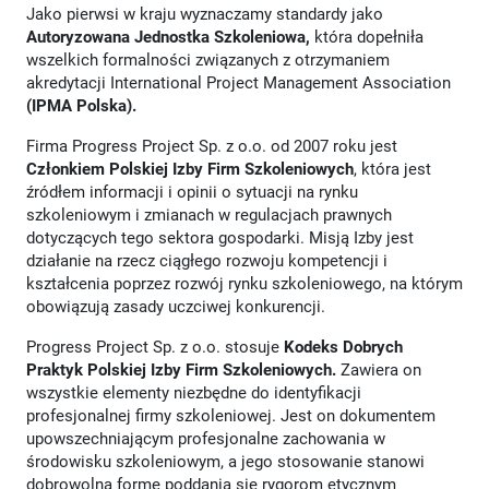
Jako pierwsi w kraju wyznaczamy standardy jako
Autoryzowana Jednostka Szkoleniowa,
która dopełniła
wszelkich formalności związanych z otrzymaniem
akredytacji International Project Management Association
(IPMA Polska).
Firma Progress Project Sp. z o.o. od 2007 roku jest
Członkiem Polskiej Izby Firm Szkoleniowych
, która jest
źródłem informacji i opinii o sytuacji na rynku
szkoleniowym i zmianach w regulacjach prawnych
dotyczących tego sektora gospodarki. Misją Izby jest
działanie na rzecz ciągłego rozwoju kompetencji i
kształcenia poprzez rozwój rynku szkoleniowego, na którym
obowiązują zasady uczciwej konkurencji.
Progress Project Sp. z o.o. stosuje
Kodeks Dobrych
Praktyk Polskiej Izby Firm Szkoleniowych.
Zawiera on
wszystkie elementy niezbędne do identyfikacji
profesjonalnej firmy szkoleniowej. Jest on dokumentem
upowszechniającym profesjonalne zachowania w
środowisku szkoleniowym, a jego stosowanie stanowi
dobrowolną formę poddania się rygorom etycznym