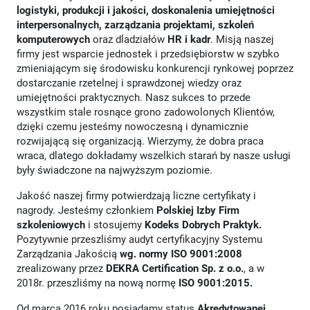
logistyki, produkcji i jakości, doskonalenia umiejętności
interpersonalnych, zarządzania projektami, szkoleń
komputerowych
oraz dladziałów
HR i kadr
. Misją naszej
firmy jest wsparcie jednostek i przedsiębiorstw w szybko
zmieniającym się środowisku konkurencji rynkowej poprzez
dostarczanie rzetelnej i sprawdzonej wiedzy oraz
umiejętności praktycznych. Nasz sukces to przede
wszystkim stale rosnące grono zadowolonych Klientów,
dzięki czemu jesteśmy nowoczesną i dynamicznie
rozwijającą się organizacją. Wierzymy, że dobra praca
wraca, dlatego dokładamy wszelkich starań by nasze usługi
były świadczone na najwyższym poziomie.
Jakość naszej firmy potwierdzają liczne certyfikaty i
nagrody. Jesteśmy członkiem
Polskiej Izby Firm
szkoleniowych
i stosujemy
Kodeks Dobrych Praktyk.
Pozytywnie przeszliśmy audyt certyfikacyjny Systemu
Zarządzania Jakością
wg. normy ISO 9001:2008
zrealizowany przez
DEKRA Certification Sp. z o.o.
, a w
2018r. przeszliśmy na nową normę
ISO 9001:2015.
Od marca 2016 roku posiadamy status
Akredytowanej