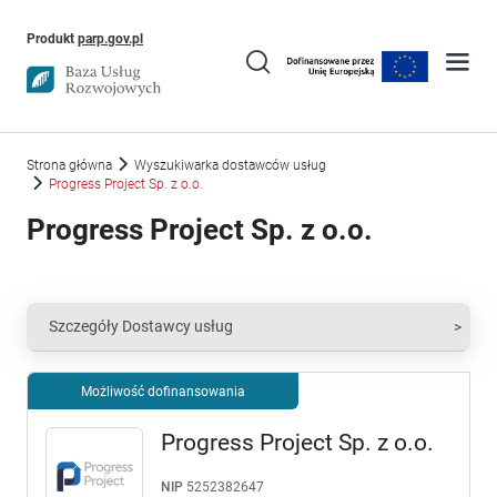
Uwaga, link otworzy się w nowym oknie
Produkt
parp.gov.pl
Strona główna
Wyszukiwarka dostawców usług
Progress Project Sp. z o.o.
Progress Project Sp. z o.o.
Szczegóły Dostawcy usług
Możliwość dofinansowania
Progress Project Sp. z o.o.
NIP
5252382647