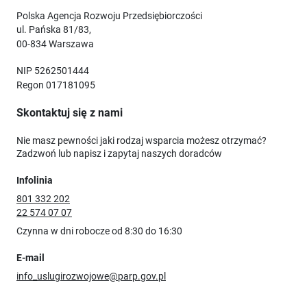
Polska Agencja Rozwoju Przedsiębiorczości
ul. Pańska 81/83,
00-834 Warszawa
NIP 5262501444
Regon 017181095
Skontaktuj się z nami
Nie masz pewności jaki rodzaj wsparcia możesz otrzymać?
Zadzwoń lub napisz i zapytaj naszych doradców
Infolinia
801 332 202
22 574 07 07
Czynna w dni robocze od 8:30 do 16:30
E-mail
info_uslugirozwojowe@parp.gov.pl