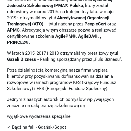
Jednostki Szkoleniowej IPMA® Polska
, który został
odnowiony w marcu 2019r. na kolejne trzy lata. w maju
2019r. otrzymaliśmy tytuł
Akredytowanej Organizacji
Treningowej (ATO)
– tytuł nadany przez
PeopleCert
oraz
APMG
. Akredytacja w tym obszarze pozwala realizować
certyfikowane szkolenia
AgilePM®, AgileBA®, ,
PRINCE2®.
W latach 2015, 2017 i 2018 otrzymaliśmy prestiżowy tytuł
Gazeli Biznesu
- Ranking sporządzany przez „Puls Biznesu”.
Poza działalnością komercyjną nasza firma wspiera
klientów przy pozyskiwaniu dofinansowań na działania
rozwojowe w ramach programów KFS (Krajowy Fundusz
Szkoleniowy) i EFS (Europejski Fundusz Społeczny).
Jednym z naszych autorskich pomysłów wpływających
znacznie na całą branżę szkoleniową są
wyjątkowe wydarzenia specjalne:
✓ Bądź na fali - Gdańsk/Sopot