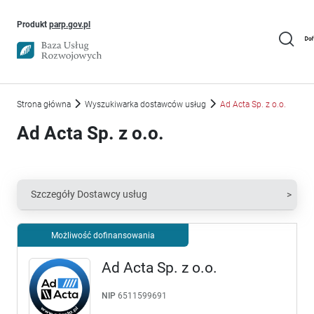
Uwaga, link otworzy się w nowym oknie
Produkt
parp.gov.pl
Strona główna
Wyszukiwarka dostawców usług
Ad Acta Sp. z o.o.
Ad Acta Sp. z o.o.
Szczegóły Dostawcy usług
Możliwość dofinansowania
Ad Acta Sp. z o.o.
NIP
6511599691