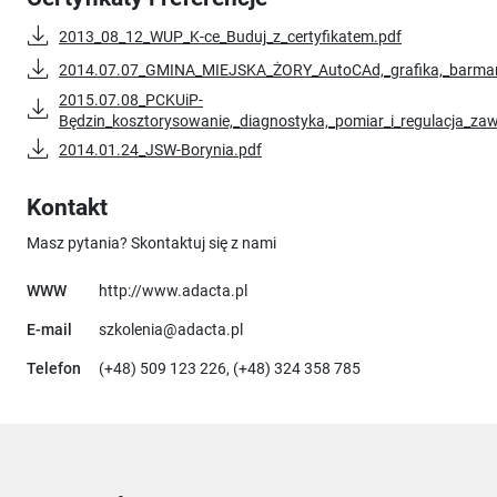
2013_08_12_WUP_K-ce_Buduj_z_certyfikatem.pdf
2014.07.07_GMINA_MIEJSKA_ŻORY_AutoCAd,_grafika,_barman,
2015.07.08_PCKUiP-
Będzin_kosztorysowanie,_diagnostyka,_pomiar_i_regulacja_za
2014.01.24_JSW-Borynia.pdf
Kontakt
Masz pytania? Skontaktuj się z nami
Uwaga, link otworzy się w nowym ok
WWW
http://www.adacta.pl
E-mail
szkolenia@adacta.pl
Telefon
(+48) 509 123 226, (+48) 324 358 785