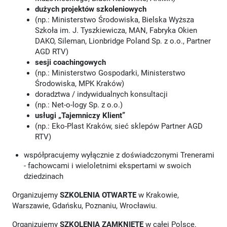
dużych projektów szkoleniowych
(np.: Ministerstwo Środowiska, Bielska Wyższa
Szkoła im. J. Tyszkiewicza, MAN, Fabryka Okien
DAKO, Sileman, Lionbridge Poland Sp. z o.o., Partner
AGD RTV)
sesji coachingowych
(np.: Ministerstwo Gospodarki, Ministerstwo
Środowiska, MPK Kraków)
doradztwa / indywidualnych konsultacji
(np.: Net-o-logy Sp. z o.o.)
usługi „Tajemniczy Klient”
(np.: Eko-Plast Kraków, sieć sklepów Partner AGD
RTV)
współpracujemy wyłącznie z doświadczonymi Trenerami
- fachowcami i wieloletnimi ekspertami w swoich
dziedzinach
Organizujemy
SZKOLENIA OTWARTE
w Krakowie,
Warszawie, Gdańsku, Poznaniu, Wrocławiu.
Organizujemy
SZKOLENIA ZAMKNIĘTE
w całej Polsce.