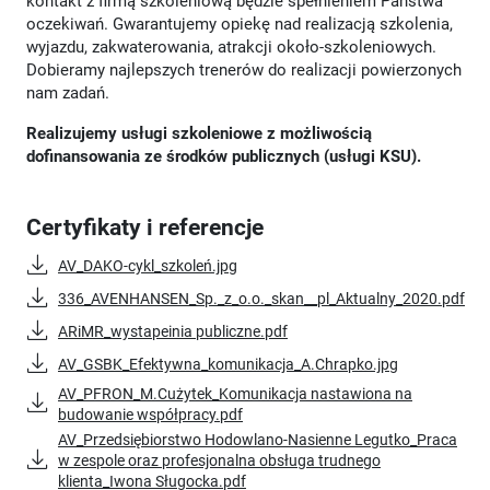
kontakt z firmą szkoleniową będzie spełnieniem Państwa
oczekiwań. Gwarantujemy opiekę nad realizacją szkolenia,
wyjazdu, zakwaterowania, atrakcji około-szkoleniowych.
Dobieramy najlepszych trenerów do realizacji powierzonych
nam zadań.
Realizujemy usługi szkoleniowe z możliwością
dofinansowania ze środków publicznych (usługi KSU).
Certyfikaty i referencje
AV_DAKO-cykl_szkoleń.jpg
336_AVENHANSEN_Sp._z_o.o._skan__pl_Aktualny_2020.pdf
ARiMR_wystapeinia publiczne.pdf
AV_GSBK_Efektywna_komunikacja_A.Chrapko.jpg
AV_PFRON_M.Cużytek_Komunikacja nastawiona na
budowanie współpracy.pdf
AV_Przedsiębiorstwo Hodowlano-Nasienne Legutko_Praca
w zespole oraz profesjonalna obsługa trudnego
klienta_Iwona Sługocka.pdf