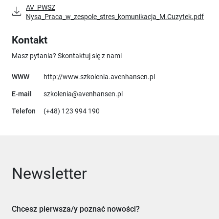
AV_PWSZ
Nysa_Praca_w_zespole_stres_komunikacja_M.Cuzytek.pdf
Kontakt
Masz pytania? Skontaktuj się z nami
Uwaga, link otworzy 
WWW
http://www.szkolenia.avenhansen.pl
E-mail
szkolenia@avenhansen.pl
Telefon
(+48) 123 994 190
Newsletter
Chcesz pierwsza/y poznać nowości?