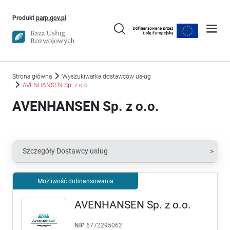
Uwaga, link otworzy się w nowym oknie
Produkt
parp.gov.pl
Strona główna
Wyszukiwarka dostawców usług
AVENHANSEN Sp. z o.o.
AVENHANSEN Sp. z o.o.
Szczegóły Dostawcy usług
Możliwość dofinansowania
AVENHANSEN Sp. z o.o.
NIP
6772295062