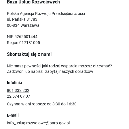
Baza Usług Rozwojowych
Polska Agencja Rozwoju Przedsiębiorczości
ul. Pańska 81/83,
00-834 Warszawa
NIP 5262501444
Regon 017181095
Skontaktuj się z nami
Nie masz pewności jaki rodzaj wsparcia możesz otrzymać?
Zadzwoń lub napisz i zapytaj naszych doradców
Infolinia
801 332 202
22 574 07 07
Czynna w dni robocze od 8:30 do 16:30
E-mail
info_uslugirozwojowe@parp.gov.pl