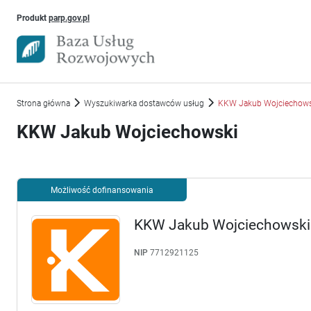
Uwaga, link otworzy się w nowym oknie
Produkt
parp.gov.pl
Strona główna
Wyszukiwarka dostawców usług
KKW Jakub Wojciechows
KKW Jakub Wojciechowski
Możliwość dofinansowania
KKW Jakub Wojciechowski
NIP
7712921125