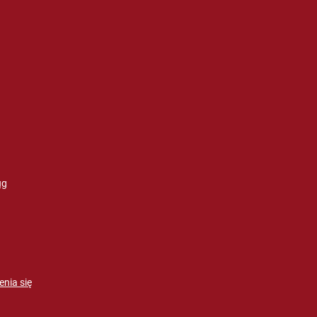
ug
enia się