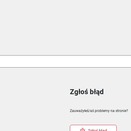
Zgłoś błąd
ie
m oknie
nowym oknie
Zauważyłeś/aś problemy na stronie?
Zgłoś błąd