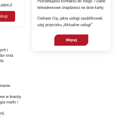
Potrzebujesz kontaktu do niego ? Dane
 usług: 0
teleadresowe znajdziesz na dole karty.
sługi
Ciekawi Cię, jakie usługi opublikował,
użyj przycisku „Aktualne usługi”
Więcej
ych i
dur oraz
ób
nianie
bne w branży.
ia marki i
ji.