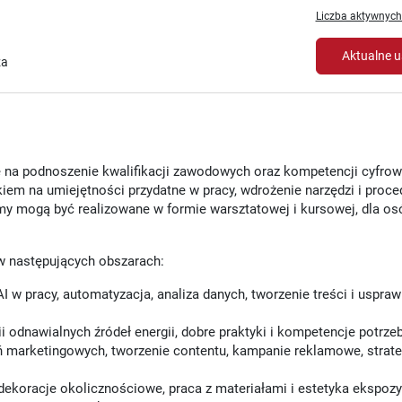
Liczba aktywnych
Aktualne u
za
 na podnoszenie kwalifikacji zawodowych oraz kompetencji cyfrow
iem na umiejętności przydatne w pracy, wdrożenie narzędzi i proce
my mogą być realizowane w formie warsztatowej i kursowej, dla os
w następujących obszarach:
AI w pracy, automatyzacja, analiza danych, tworzenie treści i uspraw
 odnawialnych źródeł energii, dobre praktyki i kompetencje potrze
ń marketingowych, tworzenie contentu, kampanie reklamowe, strateg
 dekoracje okolicznościowe, praca z materiałami i estetyka ekspozyc